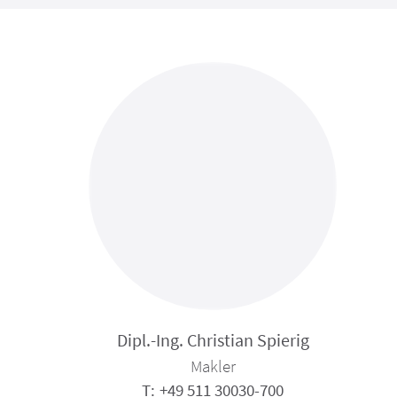
D
pl
-Ing
Chr
st
n Sp
r
g
Makler
+49 511 30030-700