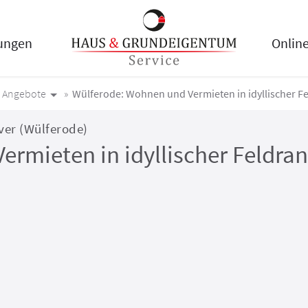
tungen
Online
Angebote
Wülferode: Wohnen und Vermieten in idyllischer F
ver (Wülferode)
rmieten in idyllischer Feldra