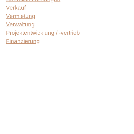
Verkauf
Vermietung
Verwaltung
Projektentwicklung / -vertrieb
Finanzierung
Online-Services
Überblick Online-Services
Wertermittlung
Immobilien­markt­berichte
Webshop: Mietverträge & Formulare
Suchanfrage
Meldung Bewohnerzahl
Datentransfer-Tool