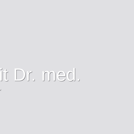
it Dr. med.
r