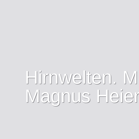
Hirnwelten. M
Magnus Heie